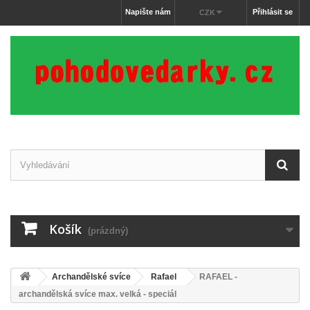
Napište nám
Přihlásit se
CZK
Košík
(prázdný)
Archandělské svíce
Rafael
RAFAEL -
archandělská svíce max. velká - speciál