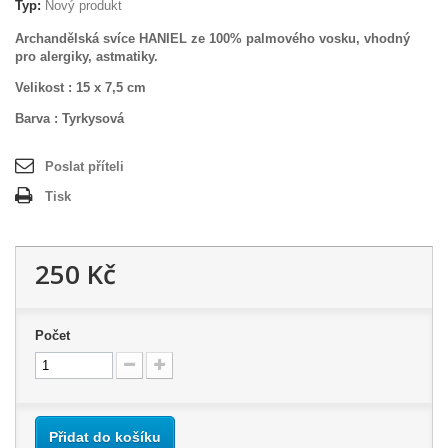
Typ:
Nový produkt
Archandělská svíce HANIEL ze 100% palmového vosku, vhodný
pro alergiky, astmatiky.
Velikost : 15 x 7,5 cm
Barva : Tyrkysová
Poslat příteli
Tisk
250 Kč
Počet
Přidat do košíku