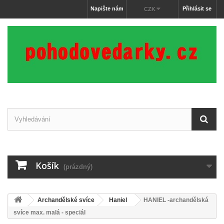
Napište nám
Přihlásit se
CZK
Košík
(prázdný)
Archandělské svíce
Haniel
HANIEL -archandělská
svíce max. malá - speciál